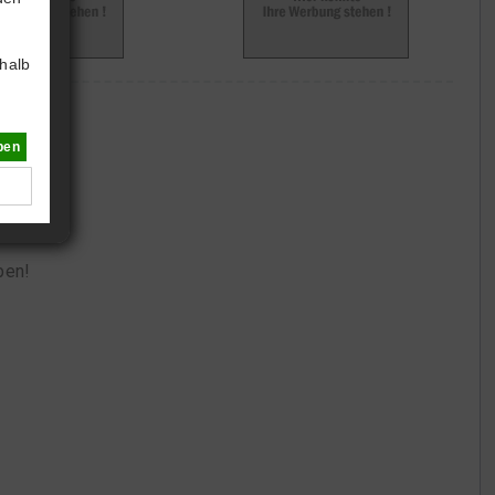
halb
ben
eben!