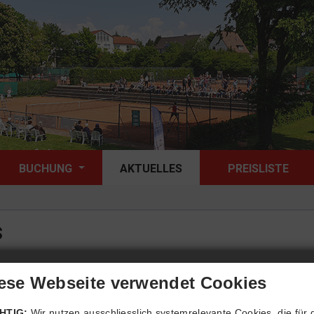
BUCHUNG
AKTUELLES
PREISLISTE
s
ese Webseite verwendet Cookies
HTIG:
Wir nutzen ausschliesslich systemrelevante Cookies, die für 