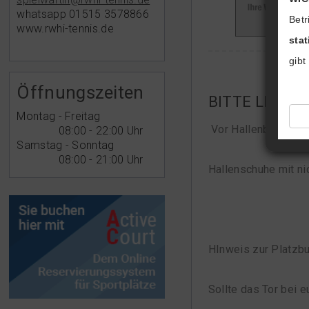
whatsapp 01515 3578866
Betr
www.rwhi-tennis.de
sta
gibt
Öffnungszeiten
BITTE LESEN
Montag - Freitag
Vor Hallenbuchung 
08:00 - 22:00 Uhr
Samstag - Sonntag
08:00 - 21:00 Uhr
Hallenschuhe mit ni
HInweis zur Platzb
Sollte das Tor bei e