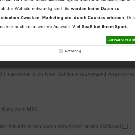
ieb der Website notwendig sind.
Es werden keine Daten zu
tistischen Zwecken, Marketing etc. durch Cookies erhoben.
Des
 es hier auch keine weitere Auswahl.
Viel Spaß bei Ihrem Sport.
Auswahl erlau
 UND BEACHTEN !
Notwendig
beachten:
cht markenden, profillosen Sohlen sind zwingend vorgeschri
uchung beim MTV:
urer Ankunft verschlossen sein, findet ihr den Schlüssel
[...]