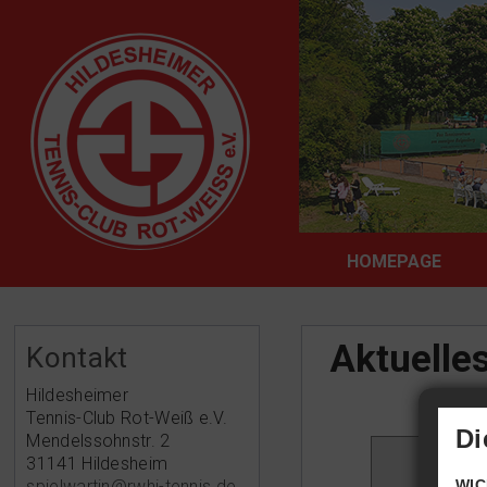
HOMEPAGE
Aktuelle
Kontakt
Hildesheimer
Tennis-Club Rot-Weiß e.V.
Di
Mendelssohnstr. 2
31141 Hildesheim
WIC
spielwartin@rwhi-tennis.de